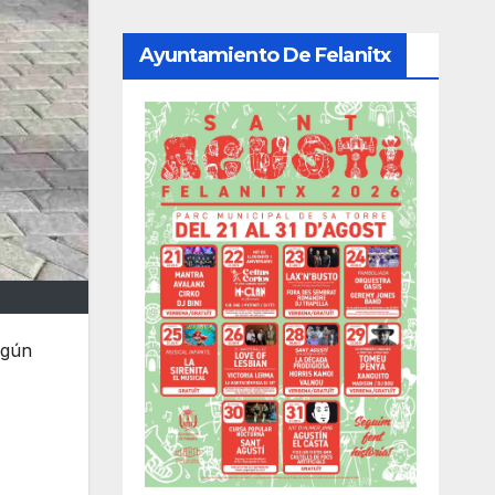
Ayuntamiento De Felanitx
egún