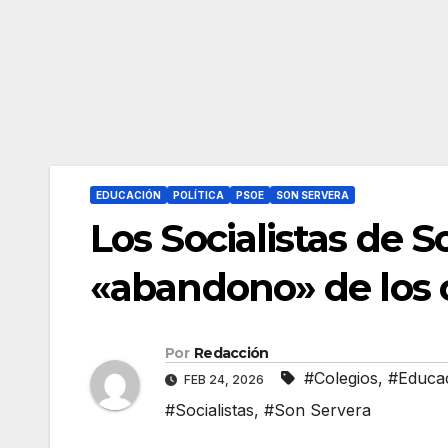
EDUCACIÓN
POLÍTICA
PSOE
SON SERVERA
Los Socialistas de 
«abandono» de los 
Por
Redacción
#Colegios
,
#Educa
FEB 24, 2026
#Socialistas
,
#Son Servera