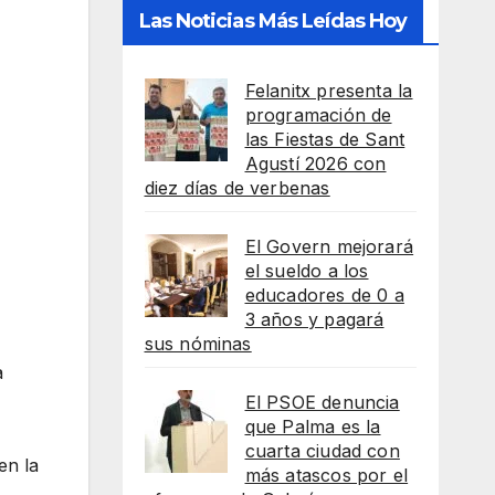
Las Noticias Más Leídas Hoy
Felanitx presenta la
programación de
las Fiestas de Sant
Agustí 2026 con
diez días de verbenas
El Govern mejorará
el sueldo a los
educadores de 0 a
3 años y pagará
sus nóminas
a
El PSOE denuncia
que Palma es la
cuarta ciudad con
en la
más atascos por el