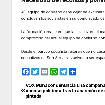
Necesidad de recursos y planif
«El equipo de gobierno debe dejar de excusarse
concluyen los socialistas en su comunicado de
La formación insiste en que la dejadez en el ma
compromiso del actual equipo de gobierno con
Desde el partido socialista reiteran que no ce
educativos de Son Servera vuelven a ser espac
F
T
E
W
T
C
a
w
m
h
el
o
c
itt
ail
at
e
m
VOX Manacor denuncia una campaña
Navegación
«acoso político» tras la aparición de
e
er
s
gr
p
de
pintada
b
A
a
ar