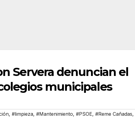
Son Servera denuncian el
colegios municipales
ción
,
#limpieza
,
#Mantenimiento
,
#PSOE
,
#Reme Cañadas
,