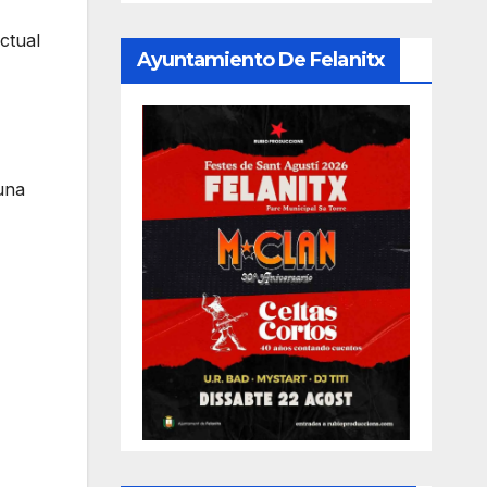
ctual
Ayuntamiento De Felanitx
una