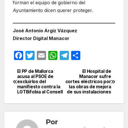
forman el equipo de gobierno del
Ayuntamiento dicen querer proteger.
José Antonio Argiz Vázquez
Director Digital Manacor
F
T
E
W
T
C
a
w
m
h
el
o
c
itt
ail
at
e
m
El PP de Mallorca
El Hospital de
Navegación
acusa al PSOE de
Manacor sufre
e
er
s
gr
p
excluirlos del
cortes eléctricos por
de
manifiesto contra la
las obras de mejora
b
A
a
ar
LGTBifobia al Consell
de sus instalaciones
entradas
o
p
m
tir
o
p
k
Por