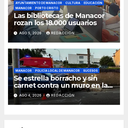
AYUNTAMIENTO DE MANACOR
CULTURA
EDUCACIÓN
MANACOR
PORTO CRISTO
Las bibliotecas de Manacor
rozan los 18.000 usuarios
AGO 5, 2026
REDACCIÓN
MANACOR
POLICÍA LOCAL DE MANACOR
SUCESOS
Se estrella borracho y sin
carnet contra un muro en la
ronda del Port de Manacor y
AGO 4, 2026
REDACCIÓN
lo destroza