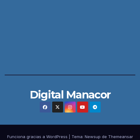
Digital Manacor
Funciona gracias a WordPress
|
Tema:
Newsup
de
Themeansar