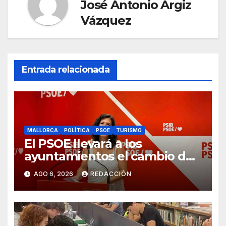
José Antonio Argiz
Vázquez
Entrada relacionada
MALLORCA
POLÍTICA
PSOE
TURISMO
El PSOE llevará a los
ayuntamientos el cambio de
modelo turístico y de vivienda
AGO 6, 2026
REDACCIÓN