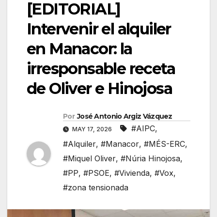
[EDITORIAL]
Intervenir el alquiler
en Manacor: la
irresponsable receta
de Oliver e Hinojosa
Por
José Antonio Argiz Vázquez
#AIPC
,
MAY 17, 2026
#Alquiler
,
#Manacor
,
#MÉS-ERC
,
#Miquel Oliver
,
#Núria Hinojosa
,
#PP
,
#PSOE
,
#Vivienda
,
#Vox
,
#zona tensionada