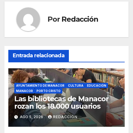
k
Por
Redacción
Entrada relacionada
AYUNTAMIENTO DE MANACOR
CULTURA
EDUCACIÓN
MANACOR
PORTO CRISTO
Las bibliotecas de Manacor
rozan los 18.000 usuarios
AGO 5, 2026
REDACCIÓN