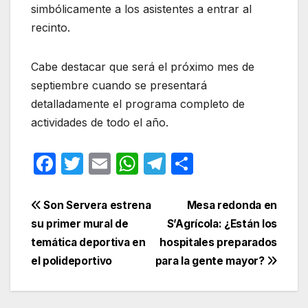
simbólicamente a los asistentes a entrar al
recinto.
Cabe destacar que será el próximo mes de
septiembre cuando se presentará
detalladamente el programa completo de
actividades de todo el año.
F
T
E
W
T
C
a
w
m
h
el
o
c
itt
ail
at
e
m
Navegación
Son Servera estrena
Mesa redonda en
e
er
s
gr
p
su primer mural de
S’Agrícola: ¿Están los
de
temática deportiva en
hospitales preparados
b
A
a
ar
entradas
el polideportivo
para la gente mayor?
o
p
m
tir
o
p