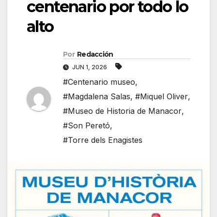
centenario por todo lo
alto
Por
Redacción
JUN 1, 2026
#Centenario museo
,
#Magdalena Salas
,
#Miquel Oliver
,
#Museo de Historia de Manacor
,
#Son Peretó
,
#Torre dels Enagistes