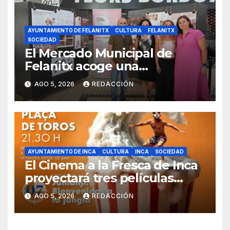
AYUNTAMIENTO DE FELANITX
CULTURA
FELANITX
SOCIEDAD
El Mercado Municipal de
Felanitx acoge una
exposición con propuestas de
AGO 5, 2026
REDACCIÓN
diseño de la EASDIB
AYUNTAMIENTO DE INCA
CULTURA
INCA
SOCIEDAD
El Cinema a la Fresca de Inca
proyectará tres películas
solidarias en la plaza de toros
AGO 5, 2026
REDACCIÓN