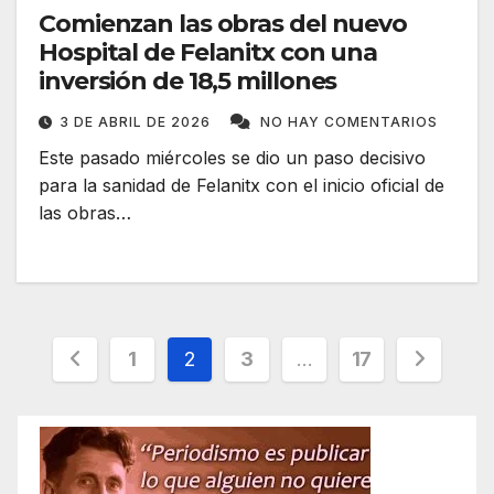
Comienzan las obras del nuevo
Hospital de Felanitx con una
inversión de 18,5 millones
3 DE ABRIL DE 2026
NO HAY COMENTARIOS
Este pasado miércoles se dio un paso decisivo
para la sanidad de Felanitx con el inicio oficial de
las obras…
Paginación
1
2
3
…
17
de
entradas