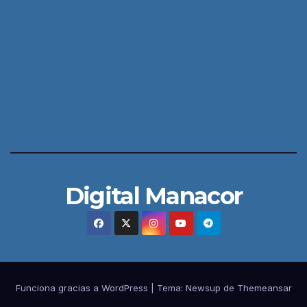
Digital Manacor
Funciona gracias a WordPress
|
Tema:
Newsup
de
Themeansar