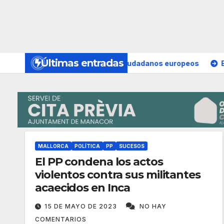
Últimas entradas
enuncia telemática a los ciudadanos europeos
El PSOE llev
MALLORCA
POLÍTICA
PP
SUCESOS
El PP condena los actos
violentos contra sus militantes
acaecidos en Inca
15 DE MAYO DE 2023
NO HAY
COMENTARIOS