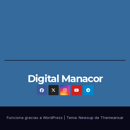
Digital Manacor
Funciona gracias a WordPress
|
Tema:
Newsup
de
Themeansar