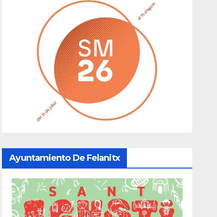
Ayuntamiento De Felanitx