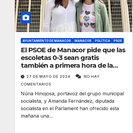
AYUNTAMIENTO DE MANACOR
MANACOR
POLÍTICA
PSOE
El PSOE de Manacor pide que las
escoletas 0-3 sean gratis
también a primera hora de la
mañana y en julio
27 DE MAYO DE 2024
NO HAY
COMENTARIOS
Núria Hinojosa, portavoz del grupo municipal
socialista, y Amanda Fernández, diputada
socialista en el Parlament han ofrecido esta
mañana una…