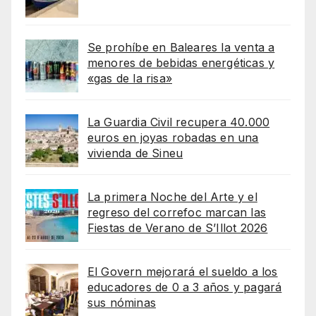
Se prohíbe en Baleares la venta a
menores de bebidas energéticas y
«gas de la risa»
La Guardia Civil recupera 40.000
euros en joyas robadas en una
vivienda de Sineu
La primera Noche del Arte y el
regreso del correfoc marcan las
Fiestas de Verano de S’Illot 2026
El Govern mejorará el sueldo a los
educadores de 0 a 3 años y pagará
sus nóminas