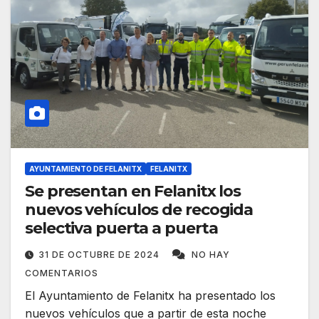
AYUNTAMIENTO DE FELANITX
FELANITX
Se presentan en Felanitx los
nuevos vehículos de recogida
selectiva puerta a puerta
31 DE OCTUBRE DE 2024
NO HAY
COMENTARIOS
El Ayuntamiento de Felanitx ha presentado los
nuevos vehículos que a partir de esta noche