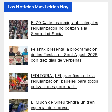
Las Noticias Más Leídas Hoy
El 70 % de los inmigrantes ilegales
regularizados no cotizan a la
Seguridad Social
Felanitx presenta la programación
de las Fiestas de Sant Agustí 2026
con diez días de verbenas
[EDITORIAL] El gran fiasco de la
regularización: papeles para todos,
cotizaciones para nadie
El Much de Sineu tendrá un tren
especial de regreso