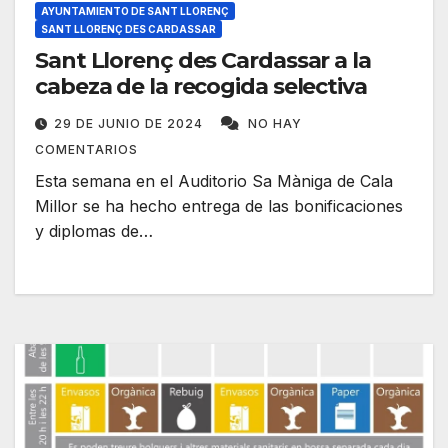
AYUNTAMIENTO DE SANT LLORENÇ
SANT LLORENÇ DES CARDASSAR
Sant Llorenç des Cardassar a la
cabeza de la recogida selectiva
29 DE JUNIO DE 2024
NO HAY
COMENTARIOS
Esta semana en el Auditorio Sa Màniga de Cala
Millor se ha hecho entrega de las bonificaciones
y diplomas de…