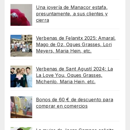
Una joyería de Manacor estafa,
presuntamente, a sus clientes y
cierra
Verbenas de Felanitx 2025: Amaral,
Mago de Oz, Oques Grasses, Lori
Meyers, Maria Hein, etc.
Verbenas de Sant Agustí 2024: La
La Love You, Oques Grasses,
Michenlo, Maria Hein, etc.
Bonos de 60 € de descuento para
comprar en comercios