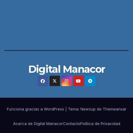
Digital Manacor
Funciona gracias a WordPress
|
Tema:
Newsup
de
Themeansar
Acerca de Digital Manacor
Contacto
Política de Privacidad