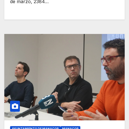
de marzo, 2384…
AYUNTAMIENTO DE MANACOR
MANACOR