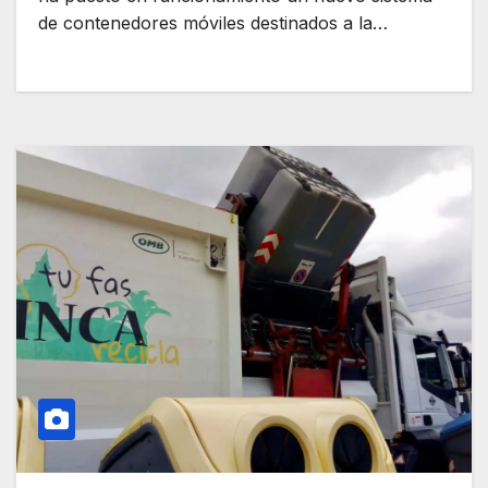
de contenedores móviles destinados a la…