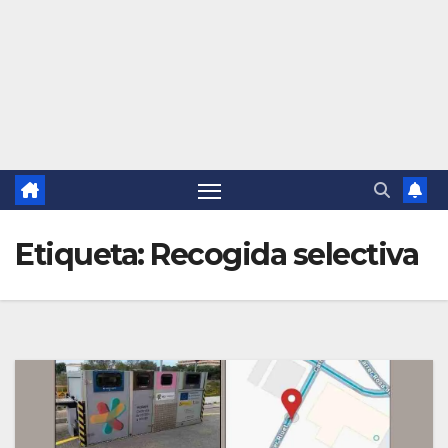
Etiqueta:
Recogida selectiva