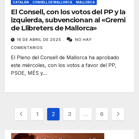
CATALÁN
CONSELL DE MALLORCA
MALLORCA
El Consell, con los votos del PP y la
izquierda, subvencionan al «Gremi
de Llibreters de Mallorca»
16 DE ABRIL DE 2025
NO HAY
COMENTARIOS
El Pleno del Consell de Mallorca ha aprobado
este miércoles, con los votos a favor del PP,
PSOE, MÉS y…
Paginación
1
2
3
…
6
de