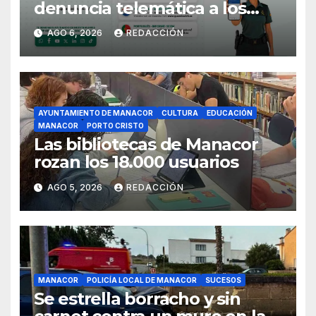
denuncia telemática a los
ciudadanos europeos
AGO 6, 2026
REDACCIÓN
AYUNTAMIENTO DE MANACOR
CULTURA
EDUCACIÓN
MANACOR
PORTO CRISTO
Las bibliotecas de Manacor
rozan los 18.000 usuarios
AGO 5, 2026
REDACCIÓN
MANACOR
POLICÍA LOCAL DE MANACOR
SUCESOS
Se estrella borracho y sin