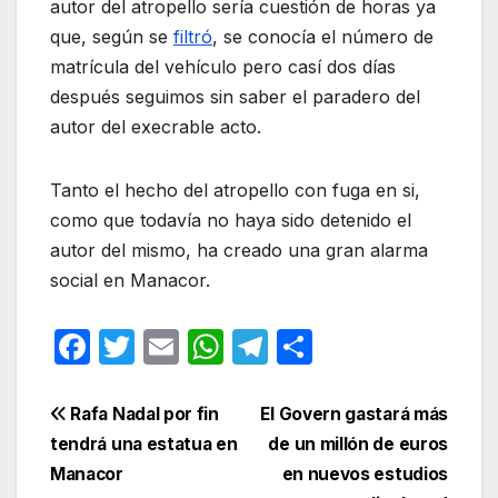
autor del atropello sería cuestión de horas ya
que, según se
filtró
, se conocía el número de
matrícula del vehículo pero casí dos días
después seguimos sin saber el paradero del
autor del execrable acto.
Tanto el hecho del atropello con fuga en si,
como que todavía no haya sido detenido el
autor del mismo, ha creado una gran alarma
social en Manacor.
F
T
E
W
T
C
a
w
m
h
el
o
c
itt
ail
at
e
m
Navegación
Rafa Nadal por fin
El Govern gastará más
e
er
s
gr
p
tendrá una estatua en
de un millón de euros
de
Manacor
en nuevos estudios
b
A
a
ar