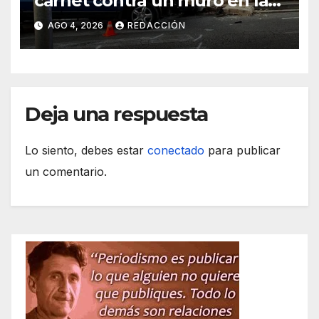
carnet contra un muro en la
ronda del Port de Manacor y
AGO 4, 2026
REDACCIÓN
lo destroza
Deja una respuesta
Lo siento, debes estar
conectado
para publicar
un comentario.