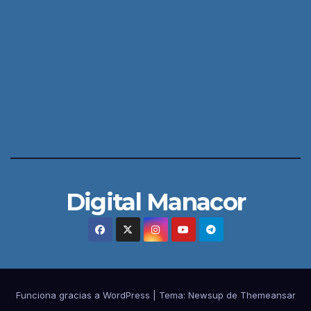
Digital Manacor
Funciona gracias a WordPress
|
Tema:
Newsup
de
Themeansar