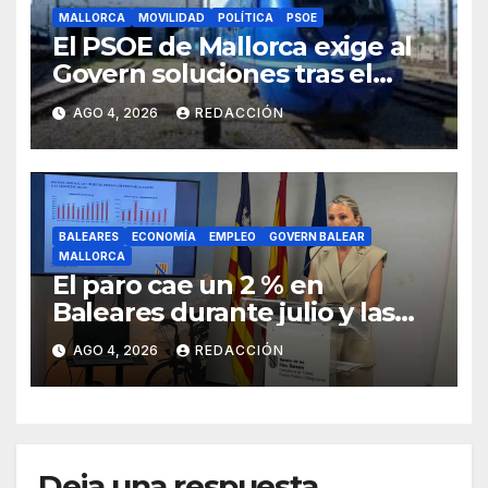
MALLORCA
MOVILIDAD
POLÍTICA
PSOE
El PSOE de Mallorca exige al
Govern soluciones tras el
tijeretazo de trenes en
AGO 4, 2026
REDACCIÓN
agosto
BALEARES
ECONOMÍA
EMPLEO
GOVERN BALEAR
MALLORCA
El paro cae un 2 % en
Baleares durante julio y las
islas lideran la contratación
AGO 4, 2026
REDACCIÓN
indefinida
Deja una respuesta