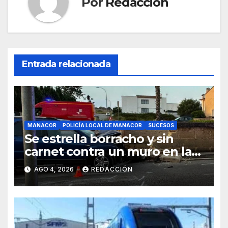
Por
Redacción
Entrada relacionada
MANACOR
POLICÍA LOCAL DE MANACOR
SUCESOS
Se estrella borracho y sin
carnet contra un muro en la
ronda del Port de Manacor y
AGO 4, 2026
REDACCIÓN
lo destroza