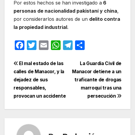
Por estos hechos se han investigado a
6
personas de nacionalidad pakistaní y china
,
por considerarlos autores de un
delito contra
la propiedad industrial
.
F
T
E
W
T
C
a
w
m
h
el
o
c
itt
ail
at
e
m
Navegación
El mal estado de las
La Guardia Civil de
e
er
s
gr
p
calles de Manacor, y la
Manacor detiene a un
de
dejadez de sus
traficante de drogas
b
A
a
ar
entradas
responsables,
marroquí tras una
o
p
m
tir
provocan un accidente
persecución
o
p
k