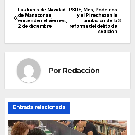
a
w
m
h
el
o
c
itt
ail
at
e
m
Las luces de Navidad
PSOE, Més, Podemos
Navegación
de Manacor se
y el Pi rechazan la
e
er
s
gr
p
encienden el viernes,
anulación de la
de
2 de diciembre
reforma del delito de
b
A
a
ar
sedición
entradas
o
p
m
tir
o
p
k
Por
Redacción
Entrada relacionada