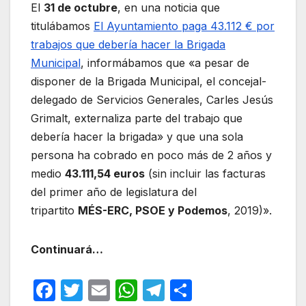
El
31 de octubre
, en una noticia que
titulábamos
El Ayuntamiento paga 43.112 € por
trabajos que debería hacer la Brigada
Municipal
, informábamos que «a pesar de
disponer de la Brigada Municipal, el concejal-
delegado de Servicios Generales, Carles Jesús
Grimalt, externaliza parte del trabajo que
debería hacer la brigada» y que una sola
persona ha cobrado en poco más de 2 años y
medio
43.111,54 euros
(sin incluir las facturas
del primer año de legislatura del
tripartito
MÉS-ERC, PSOE y Podemos
, 2019)».
Continuará…
F
T
E
W
T
C