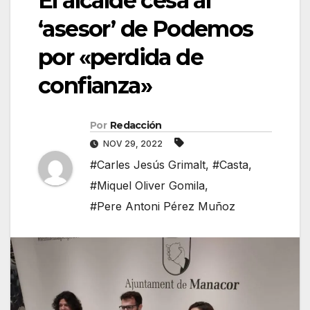
El alcalde cesa al
‘asesor’ de Podemos
por «perdida de
confianza»
Por
Redacción
NOV 29, 2022
#Carles Jesús Grimalt
,
#Casta
,
#Miquel Oliver Gomila
,
#Pere Antoni Pérez Muñoz