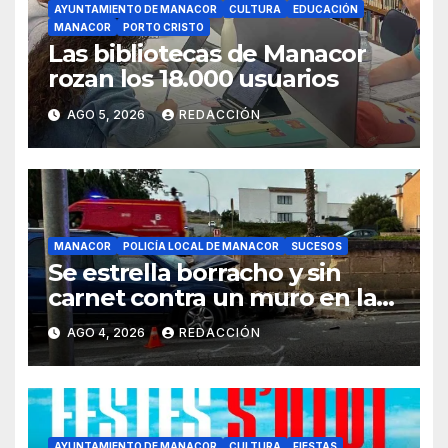
AYUNTAMIENTO DE MANACOR
CULTURA
EDUCACIÓN
MANACOR
PORTO CRISTO
Las bibliotecas de Manacor
rozan los 18.000 usuarios
AGO 5, 2026
REDACCIÓN
MANACOR
POLICÍA LOCAL DE MANACOR
SUCESOS
Se estrella borracho y sin
carnet contra un muro en la
ronda del Port de Manacor y
AGO 4, 2026
REDACCIÓN
lo destroza
AYUNTAMIENTO DE MANACOR
CULTURA
FIESTAS