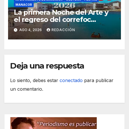
MANACOR
La primera Noche del Arte y
el regreso del correfoc
marcan las Fiestas de Verano
AGO 4, 2026
REDACCIÓN
de S’Illot 2026
Deja una respuesta
Lo siento, debes estar
conectado
para publicar
un comentario.