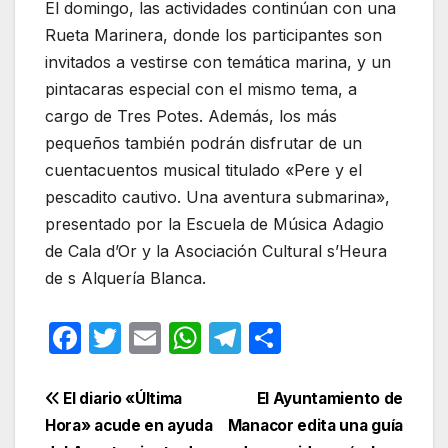
El domingo, las actividades continúan con una
Rueta Marinera, donde los participantes son
invitados a vestirse con temática marina, y un
pintacaras especial con el mismo tema, a
cargo de Tres Potes. Además, los más
pequeños también podrán disfrutar de un
cuentacuentos musical titulado «Pere y el
pescadito cautivo. Una aventura submarina»,
presentado por la Escuela de Música Adagio
de Cala d’Or y la Asociación Cultural s’Heura
de s Alquería Blanca.
F
T
E
W
T
C
a
w
m
h
el
o
c
itt
ail
at
e
m
Navegación
El diario «Última
El Ayuntamiento de
e
er
s
gr
p
Hora» acude en ayuda
Manacor edita una guía
de