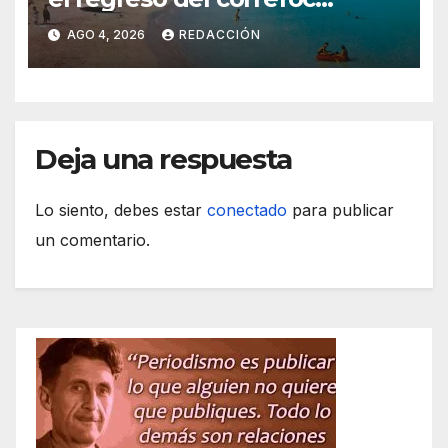
marcan las Fiestas de Verano
AGO 4, 2026
REDACCIÓN
de S’Illot 2026
Deja una respuesta
Lo siento, debes estar
conectado
para publicar
un comentario.