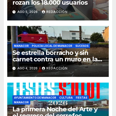
rozan los 18.000 usuarios
AGO 5, 2026
REDACCIÓN
MANACOR
POLICÍA LOCAL DE MANACOR
SUCESOS
Se estrella borracho y sin
carnet contra un muro en la
ronda del Port de Manacor y
AGO 4, 2026
REDACCIÓN
lo destroza
AYUNTAMIENTO DE MANACOR
CULTURA
FIESTAS
MANACOR
La primera Noche del Arte y
el regreso del correfoc