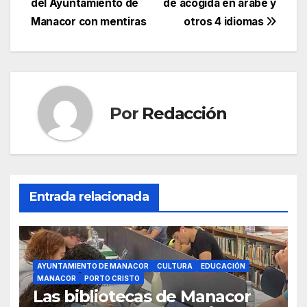
del Ayuntamiento de
de acogida en árabe y
b
A
a
ar
entradas
Manacor con mentiras
otros 4 idiomas
o
p
m
tir
o
p
k
Por
Redacción
Entrada relacionada
AYUNTAMIENTO DE MANACOR
CULTURA
EDUCACIÓN
MANACOR
PORTO CRISTO
Las bibliotecas de Manacor