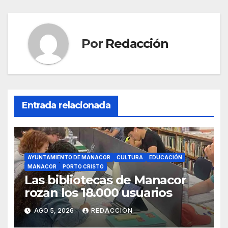
o
p
k
Por
Redacción
Entrada relacionada
AYUNTAMIENTO DE MANACOR
CULTURA
EDUCACIÓN
MANACOR
PORTO CRISTO
Las bibliotecas de Manacor
rozan los 18.000 usuarios
AGO 5, 2026
REDACCIÓN