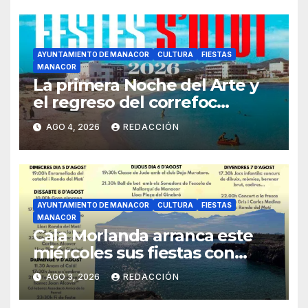
AYUNTAMIENTO DE MANACOR
CULTURA
FIESTAS
MANACOR
La primera Noche del Arte y
el regreso del correfoc
marcan las Fiestas de Verano
AGO 4, 2026
REDACCIÓN
de S’Illot 2026
AYUNTAMIENTO DE MANACOR
CULTURA
FIESTAS
MANACOR
Cala Morlanda arranca este
miércoles sus fiestas con
actos infantiles, música y
AGO 3, 2026
REDACCIÓN
teatro