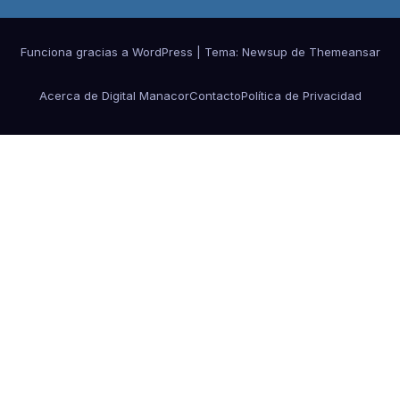
Funciona gracias a WordPress
|
Tema:
Newsup
de
Themeansar
Acerca de Digital Manacor
Contacto
Política de Privacidad