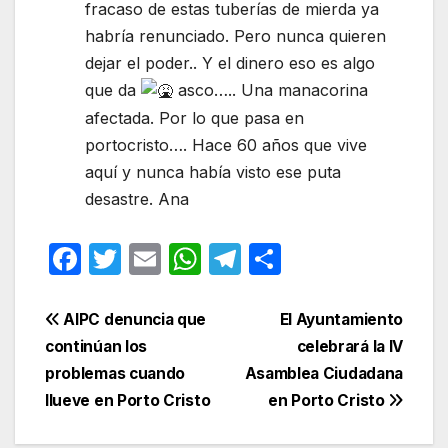
fracaso de estas tuberías de mierda ya
habría renunciado. Pero nunca quieren
dejar el poder.. Y el dinero eso es algo
que da
asco….. Una manacorina
afectada. Por lo que pasa en
portocristo…. Hace 60 años que vive
aquí y nunca había visto ese puta
desastre. Ana
F
T
E
W
T
C
a
w
m
h
el
o
c
itt
ail
at
e
m
Navegación
AIPC denuncia que
El Ayuntamiento
e
er
s
gr
p
continúan los
celebrará la IV
de
problemas cuando
Asamblea Ciudadana
b
A
a
ar
entradas
llueve en Porto Cristo
en Porto Cristo
o
p
m
tir