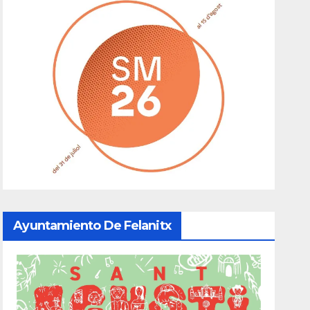
Ayuntamiento De Felanitx