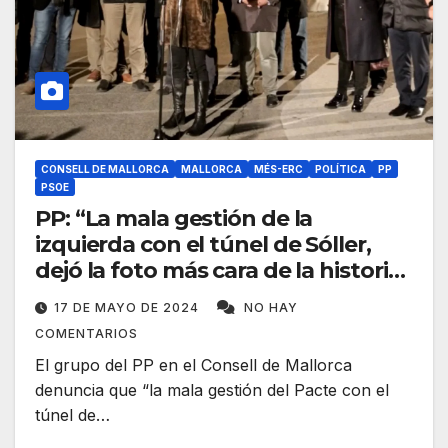
CONSELL DE MALLORCA
MALLORCA
MÉS-ERC
POLÍTICA
PP
PSOE
PP: “La mala gestión de la
izquierda con el túnel de Sóller,
dejó la foto más cara de la historia
de Mallorca”
17 DE MAYO DE 2024
NO HAY
COMENTARIOS
El grupo del PP en el Consell de Mallorca
denuncia que “la mala gestión del Pacte con el
túnel de…