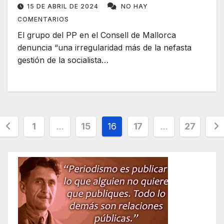
hipódromo
15 DE ABRIL DE 2024
NO HAY
COMENTARIOS
El grupo del PP en el Consell de Mallorca
denuncia “una irregularidad más de la nefasta
gestión de la socialista…
Paginación
1
…
15
16
17
…
27
de
entradas