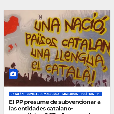
CATALÁN
CONSELL DE MALLORCA
MALLORCA
POLÍTICA
PP
El PP presume de subvencionar a
las entidades catalano-