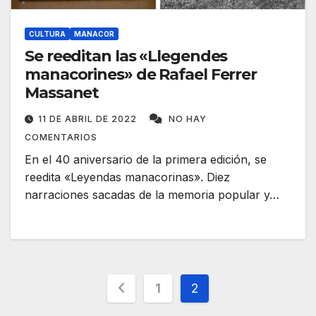
CULTURA
MANACOR
Se reeditan las «Llegendes
manacorines» de Rafael Ferrer
Massanet
11 DE ABRIL DE 2022
NO HAY
COMENTARIOS
En el 40 aniversario de la primera edición, se
reedita «Leyendas manacorinas». Diez
narraciones sacadas de la memoria popular y…
Paginación
1
2