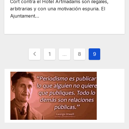
Cort contra el Hotel Artmadams son ilegales,
arbitrarias y con una motivación espuria. El
Ajuntament…
Paginación
1
…
8
9
de
entradas