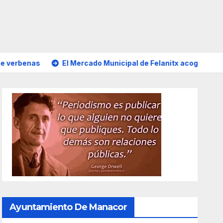
El Mercado Municipal de Felanitx acoge una exposición con pr
Ayuntamiento De Manacor