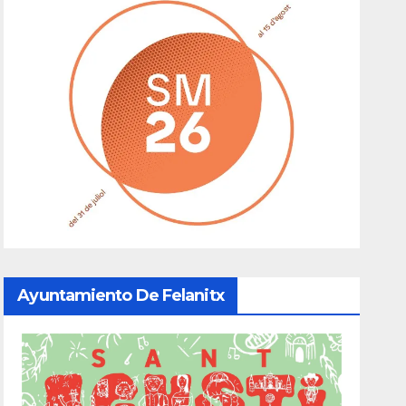
Ayuntamiento De Felanitx