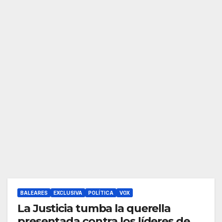
BALEARES
EXCLUSIVA
POLÍTICA
VOX
La Justicia tumba la querella
presentada contra los líderes de